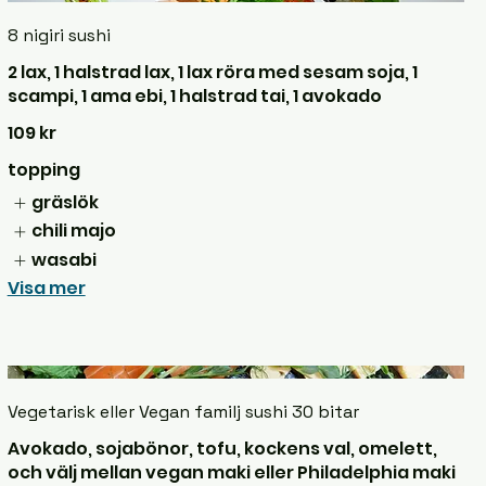
8 nigiri sushi
2 lax, 1 halstrad lax, 1 lax röra med sesam soja, 1
scampi, 1 ama ebi, 1 halstrad tai, 1 avokado
109 kr
topping
gräslök
chili majo
wasabi
Visa mer
Vegetarisk eller Vegan familj sushi 30 bitar
Avokado, sojabönor, tofu, kockens val, omelett,
och välj mellan vegan maki eller Philadelphia maki