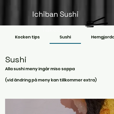
Ichiban Sushi
Take&Go
Kocken tips
Sushi
Hemgjorda
Sushi
Alla sushi meny ingår miso soppa
(vid ändring på meny kan tillkommer extra)