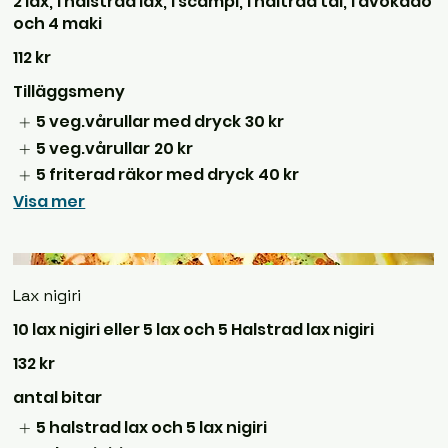
2 lax, 1 halstrad lax, 1 scampi, 1 haltrad tai, 1 avokado
och 4 maki
112 kr
Tilläggsmeny
5 veg.vårullar med dryck
30 kr
5 veg.vårullar
20 kr
5 friterad räkor med dryck
40 kr
Visa mer
Lax nigiri
132 kr
antal bitar
5 halstrad lax och 5 lax nigiri