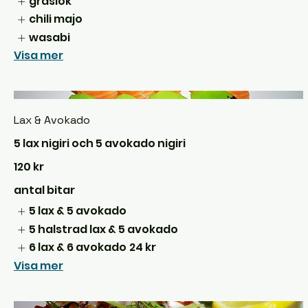
gräslök
chili majo
wasabi
Visa mer
Lax & Avokado
5 lax nigiri och 5 avokado nigiri
120 kr
antal bitar
5 lax & 5 avokado
5 halstrad lax & 5 avokado
6 lax & 6 avokado
24 kr
Visa mer