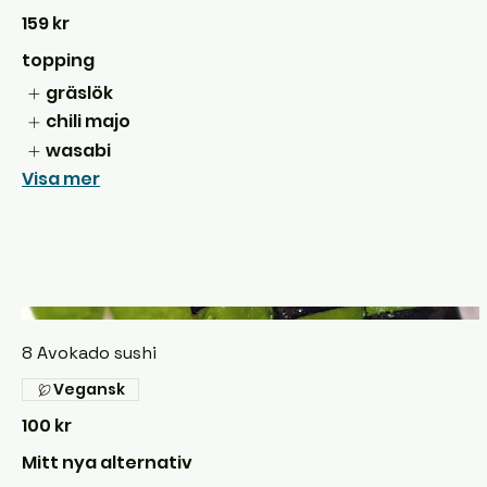
159 kr
topping
gräslök
chili majo
wasabi
Visa mer
8 Avokado sushi
Vegansk
100 kr
Mitt nya alternativ