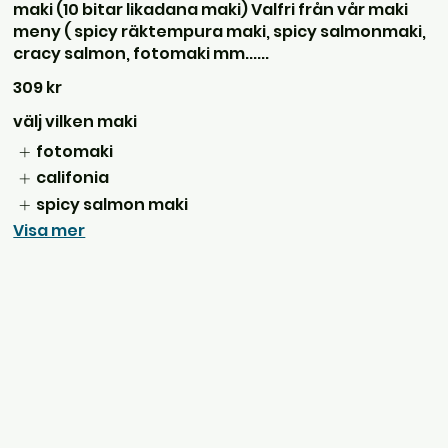
maki (10 bitar likadana maki) Valfri från vår maki
meny ( spicy räktempura maki, spicy salmonmaki,
cracy salmon, fotomaki mm......
309 kr
välj vilken maki
fotomaki
califonia
spicy salmon maki
Visa mer