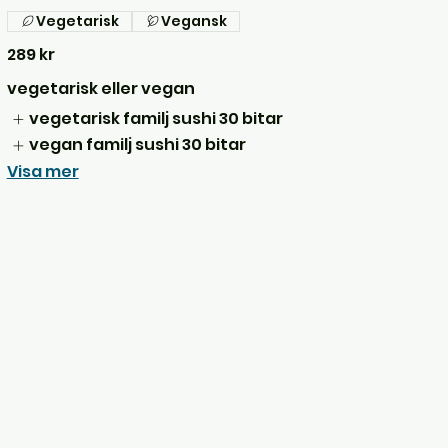
Vegetarisk
Vegansk
289 kr
vegetarisk eller vegan
vegetarisk familj sushi 30 bitar
vegan familj sushi 30 bitar
Visa mer