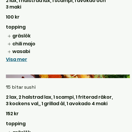
2 lax, 1 halstrad lax, 1 scampi, 1 avokao och
3 maki
100 kr
topping
gräslök
chili majo
wasabi
Visa mer
15 bitar sushi
2 lax, 2 halstrad lax, 1 scampi, 1 friterad räkor,
3 kockens val,, 1 grillad ål, 1 avokado 4 maki
152 kr
topping