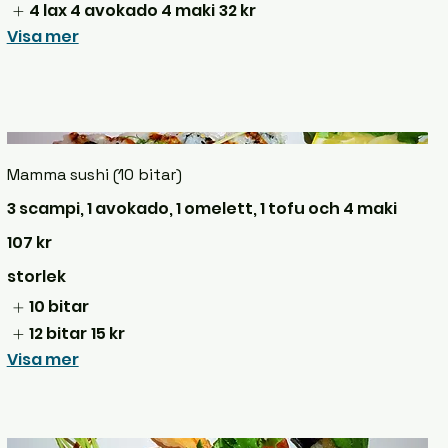
4 lax 4 avokado 4 maki
32 kr
Visa mer
Mamma sushi (10 bitar)
3 scampi, 1 avokado, 1 omelett, 1 tofu och 4 maki
107 kr
storlek
10 bitar
12 bitar
15 kr
Visa mer