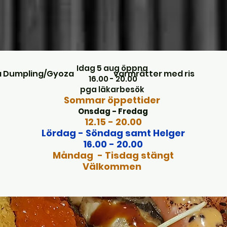
Idag 5 aug öppna
 Dumpling/Gyoza
varmrätter med ris
16.00 - 20.00
​pga läkarbesök
Sommar öppettider
Onsdag - Fredag
​12.15 - 20.00
Lördag - Söndag samt Helger
16.00 - 20.00
Måndag - Tisdag stängt
Välkommen