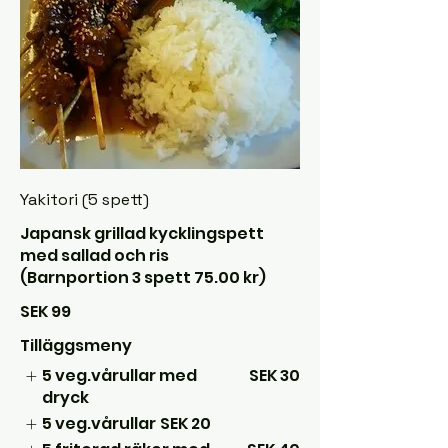
Yakitori (5 spett)
Japansk grillad kycklingspett
med sallad och ris
(Barnportion 3 spett 75.00 kr)
SEK 99
Tilläggsmeny
5 veg.vårullar med
SEK 30
dryck
5 veg.vårullar
SEK 20