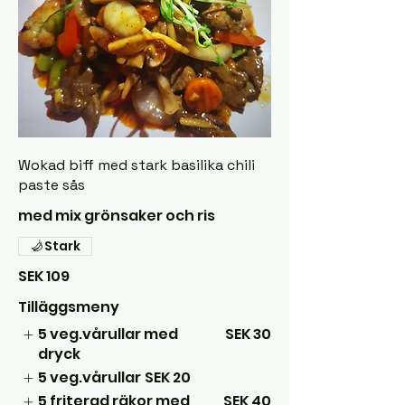
Wokad biff med stark basilika chili
paste sås
med mix grönsaker och ris
Stark
SEK 109
Tilläggsmeny
5 veg.vårullar med
SEK 30
dryck
5 veg.vårullar
SEK 20
5 friterad räkor med
SEK 40