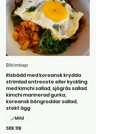
Bibimbap
Risbädd med koreansk krydda
strimlad entrecote eller kyckling
med kimchi sallad, sjögräs sallad
kimchi marinerad gurka,
koreansk böngroddar sallad,
stekt ägg
Mild
SEK 119