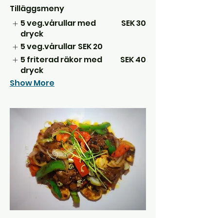
Tilläggsmeny
5 veg.vårullar med
SEK 30
dryck
5 veg.vårullar
SEK 20
5 friterad räkor med
SEK 40
dryck
Show More