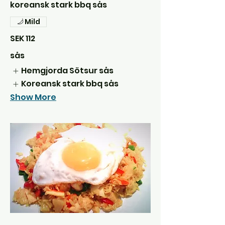
koreansk stark bbq sås
Mild
SEK 112
sås
Hemgjorda Sötsur sås
Koreansk stark bbq sås
Show More