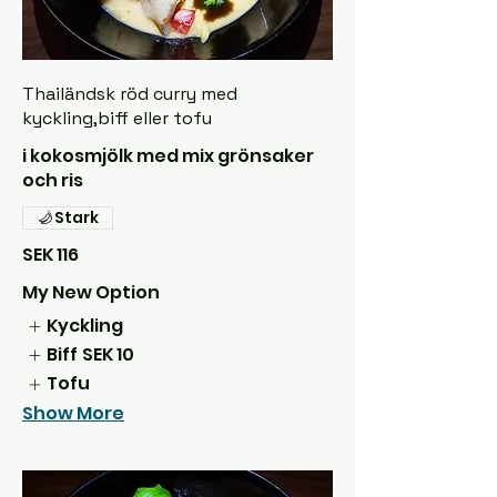
Thailändsk röd curry med
kyckling,biff eller tofu
i kokosmjölk med mix grönsaker
och ris
Stark
SEK 116
My New Option
Kyckling
Biff
SEK 10
Tofu
Show More