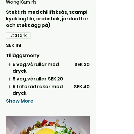
Wong Kam ris
Stekt ris med chilifisksås, scampi,
kycklingfilé, crabstick, jordnötter
och stekt ägg på)
Stark
SEK 119
Tilläggsmeny
5 veg.vårullar med
SEK 30
dryck
5 veg.vårullar
SEK 20
5 friterad räkor med
SEK 40
dryck
Show More