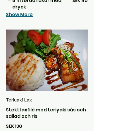
5 friterad räkor med
SEK 40
dryck
Show More
Teriyaki Lax
Stekt laxfilé med teriyaki sås och
sallad och ris
SEK 130