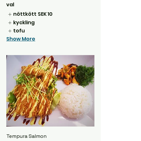
val
nöttkött
SEK 10
kyckling
tofu
Show More
Tempura Salmon