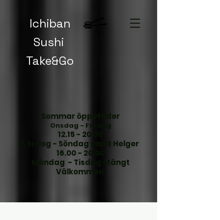
Ichiban
Sushi
Take&Go
Sommar öppettider
​
Onsdag - Fredag
​12.15 - 20.00
Lördag - Söndag samt Helger
16.00 - 20.00
Måndag - Tisdag stängt
Välkommen