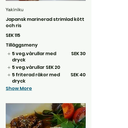
Yakiniku
Japansk marinerad strimlad kött
och ris
SEK 115
Tilläggsmeny
5 veg.vårullar med
SEK 30
dryck
5 veg.vårullar
SEK 20
5 friterad räkor med
SEK 40
dryck
Show More