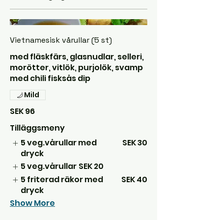
Vietnamesisk vårullar (5 st)
med fläskfärs, glasnudlar, selleri,
morötter, vitlök, purjolök, svamp
med chili fisksås dip
Mild
SEK 96
Tilläggsmeny
5 veg.vårullar med
SEK 30
dryck
5 veg.vårullar
SEK 20
5 friterad räkor med
SEK 40
dryck
Show More