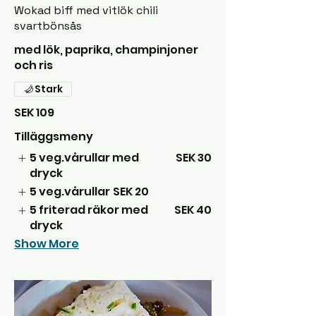
Wokad biff med vitlök chili
svartbönsås
med lök, paprika, champinjoner
och ris
Stark
SEK 109
Tilläggsmeny
5 veg.vårullar med
SEK 30
dryck
5 veg.vårullar
SEK 20
5 friterad räkor med
SEK 40
dryck
Show More