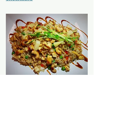
Stekt ris med kyckling
med lök, paprika, ägg och
cashewnötter
SEK 100
cashewnötter
cashewnötter