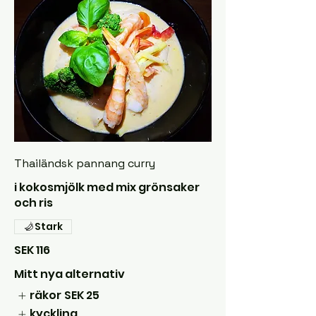
Thailändsk pannang curry
i kokosmjölk med mix grönsaker
och ris
Stark
SEK 116
Mitt nya alternativ
räkor
SEK 25
kyckling