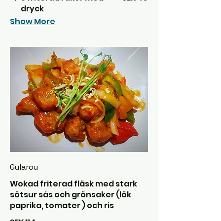
dryck
Show More
Gularou
Wokad friterad fläsk med stark
sötsur sås och grönsaker (lök
paprika, tomater ) och ris