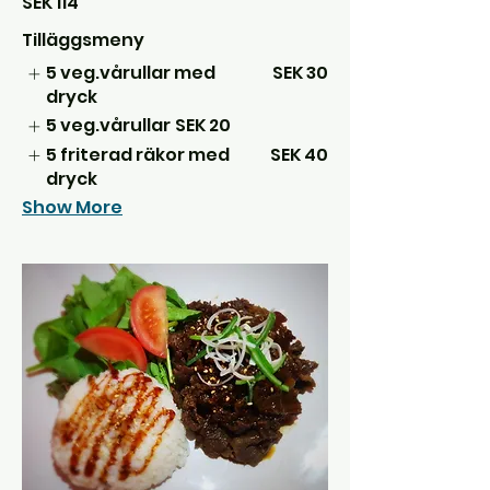
SEK 114
Tilläggsmeny
5 veg.vårullar med
SEK 30
dryck
5 veg.vårullar
SEK 20
5 friterad räkor med
SEK 40
dryck
Show More