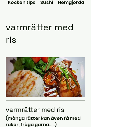
Kocken tips
Sushi
Hemgjorda Dumpling/Gyoza
varmrätter med
ris
varmrätter med ris
(många rätter kan även få med
räkor, fråga gärna.....)