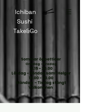
Ichiban
Sushi
Take&Go
Sommar öppettider
​
Onsdag - Fredag
​12.15 - 20.00
Lördag - Söndag samt Helger
16.00 - 20.00
Måndag - Tisdag stängt
Välkommen